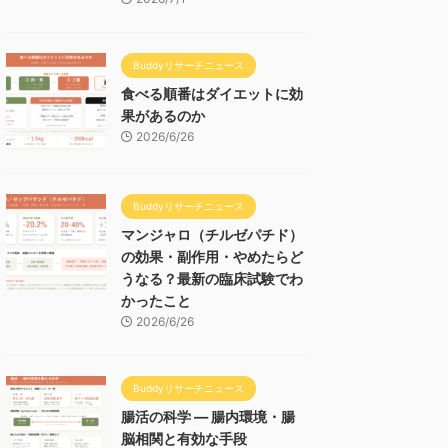
Buddyリサーチニュース
食べる順番はダイエットに効
果があるのか
2026/6/26
Buddyリサーチニュース
マンジャロ（チルゼパチド）
の効果・副作用・やめたらど
うなる？最新の臨床試験でわ
かったこと
2026/6/26
Buddyリサーチニュース
腸活の科学 — 腸内環境・腸
脳相関と有効な手段