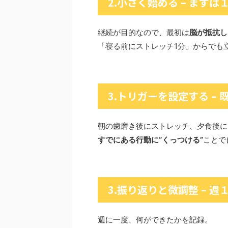
2.小さく始める – まず
継続が目的なので、最初は
脳が抵抗し
「寝る前にストレッチ1分」からでも
3.トリガーを設定する –
朝の歯磨き後にストレッチ、夕食後に
すでにある行動に“くっつける”
ことで
3.振り返りと微調整 – 
週に一度、何ができたかを記録。