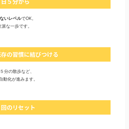
は１日５分から
ないレベル
でOK。
立派な一歩です。
 既存の習慣に結びつける
５分の散歩など、
自動化が進みます。
週１回のリセット