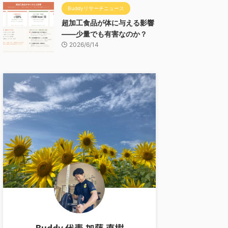
Buddyリサーチニュース
超加工食品が体に与える影響
——少量でも有害なのか？
2026/6/14
Buddy 代表 加藤 直樹