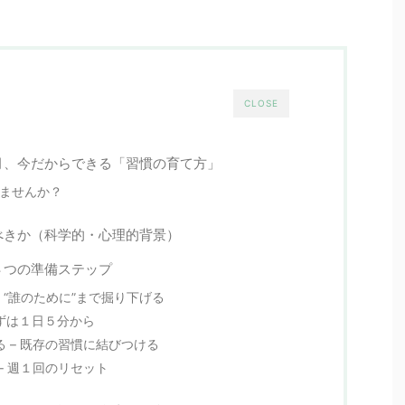
CLOSE
月、今だからできる「習慣の育て方」
ませんか？
べきか（科学的・心理的背景）
４つの準備ステップ
– “誰のために”まで掘り下げる
まずは１日５分から
る – 既存の習慣に結びつける
– 週１回のリセット