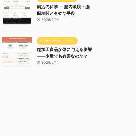
腸活の科学 — 腸内環境・腸
脳相関と有効な手段
2026/6/16
Buddyリサーチニュース
超加工食品が体に与える影響
——少量でも有害なのか？
2026/6/14