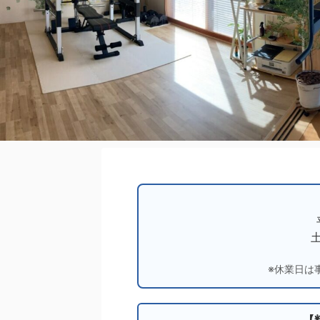
土
※休業日は
【