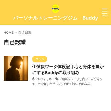
パーソナルトレーニングジム Buddy
HOME
>
自己認識
自己認識
コラム
価値観ワーク体験記｜心と身体を豊か
にするBuddyの取り組み
2025/9/19
価値観ワーク
,
内省
,
自分を知
る
,
自分軸
,
自己決定
,
自己理解
,
自己認識