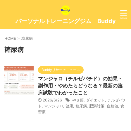
パーソナルトレーニングジム Buddy
HOME
>
糖尿病
糖尿病
Buddyリサーチニュース
マンジャロ（チルゼパチド）の効果・
副作用・やめたらどうなる？最新の臨
床試験でわかったこと
2026/6/26
やせ薬
,
ダイエット
,
チルゼパチ
ド
,
マンジャロ
,
健康
,
糖尿病
,
肥満対策
,
血糖値
,
食
習慣