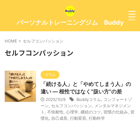
パーソナルトレーニングジム Buddy
HOME
>
セルフコンパッション
セルフコンパッション
コラム
「続ける人」と「やめてしまう人」の
違い — 根性ではなく“扱い方”の差
2025/10/9
Buddyコラム
,
コンフォートゾ
ーン
,
セルフコンパッション
,
メンタルマネジメン
ト
,
不快耐性
,
心理学
,
継続のコツ
,
習慣の仕組み
,
習
慣化
,
自己成長
,
行動変容
,
行動科学